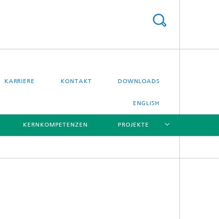
KARRIERE
KONTAKT
DOWNLOADS
ENGLISH
KERNKOMPETENZEN
PROJEKTE
[X]
[X]
[X]