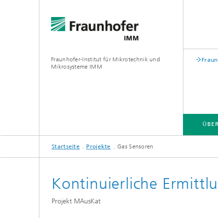
Fraunhofer-Institut für Mikrotechnik und
Fraun
Mikrosysteme IMM
ÜBE
Startseite
Projekte
Gas Sensoren
ÜBER UNS
GESCHÄFTSBEREICHE
PROJEKTE
Kontinuierliche Ermitt
Projekt MAusKat