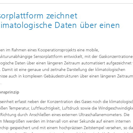
orplattform zeichnet
imatologische Daten über einen
en im Rahmen eines Kooperationsprojekts eine mobile,
rukturunabhängige Sensorplattform entwickelt, mit der Gaskonzentration
logische Daten über einen längeren Zeitraum automatisiert aufgezeichne
 Damit ist eine genaue und zeitnahe Darstellung der klimatologischen
nisse auch in komplexen Gebäudestrukturen über einen längeren Zeitrau
.
onsprinzip
seinheit erfasst neben der Konzentration des Gases noch die klimatologis
ßen Temperatur, Luftfeuchtigkeit, Luftdruck sowie die Windgeschwindigkei
 Richtung durch Anschließen eines externen Ultraschallanemometers. Die
en Messgrößen werden im Intervall von einer Sekunde auf einem internen
rchip gespeichert und mit einem hochpräzisen Zeitstempel versehen, so da