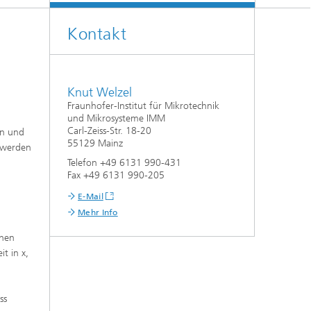
Kontakt
Knut Welzel
Fraunhofer-Institut für Mikrotechnik
und Mikrosysteme IMM
Carl-Zeiss-Str. 18-20
en und
55129 Mainz
t werden
Telefon +49 6131 990-431
Fax +49 6131 990-205
m
E-Mail
Mehr Info
chen
t in x,
ss