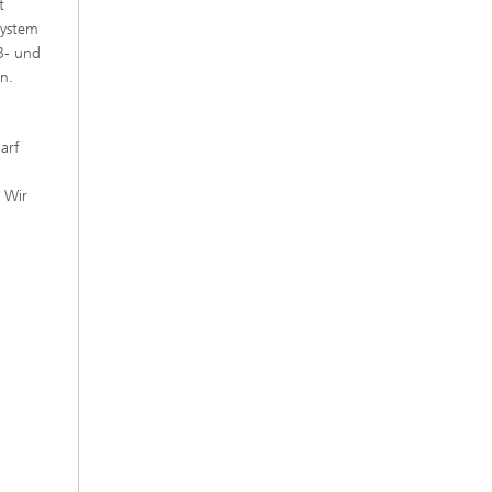
t
system
B- und
n.
arf
 Wir