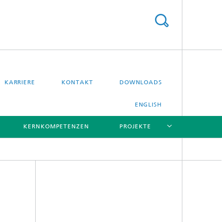
KARRIERE
KONTAKT
DOWNLOADS
ENGLISH
KERNKOMPETENZEN
PROJEKTE
[X]
[X]
[X]