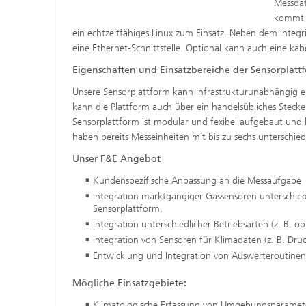
Messdat
kommt e
ein echtzeitfähiges Linux zum Einsatz. Neben dem integ
eine Ethernet-Schnittstelle. Optional kann auch eine ka
Eigenschaften und Einsatzbereiche der Sensorplatt
Unsere Sensorplattform kann infrastrukturunabhängig ei
kann die Plattform auch über ein handelsübliches Steck
Sensorplattform ist modular und fexibel aufgebaut un
haben bereits Messeinheiten mit bis zu sechs unterschiedl
Unser F&E Angebot
Kundenspezifische Anpassung an die Messaufgabe
Integration marktgängiger Gassensoren unterschiedl
Sensorplattform,
Integration unterschiedlicher Betriebsarten (z. B. o
Integration von Sensoren für Klimadaten (z. B. Druc
Entwicklung und Integration von Auswerteroutinen
Mögliche Einsatzgebiete:
Klimatologische Erfassung von Umgebungsparamet