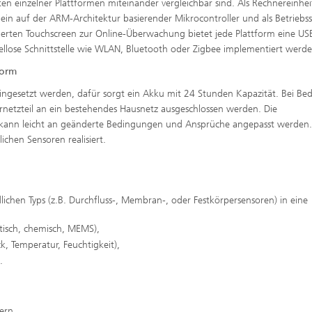
en einzelner Plattformen miteinander vergleichbar sind. Als Rechnereinhei
in auf der ARM-Architektur basierender Mikrocontroller und als Betriebs
rierten Touchscreen zur Online-Überwachung bietet jede Plattform eine US
bellose Schnittstelle wie WLAN, Bluetooth oder Zigbee implementiert werde
form
ngesetzt werden, dafür sorgt ein Akku mit 24 Stunden Kapazität. Bei Bed
ernetzteil an ein bestehendes Hausnetz ausgeschlossen werden. Die
d kann leicht an geänderte Bedingungen und Ansprüche angepasst werden.
ichen Sensoren realisiert.
ichen Typs (z.B. Durchfluss-, Membran-, oder Festkörpersensoren) in eine
ptisch, chemisch, MEMS),
k, Temperatur, Feuchtigkeit),
.
ern