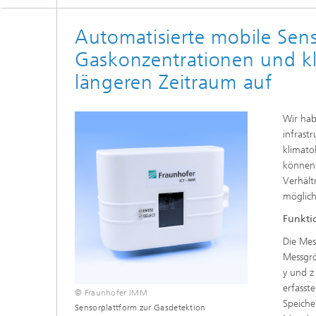
Automatisierte mobile Sens
Gaskonzentrationen und kl
längeren Zeitraum auf
Wir hab
infrast
klimato
können.
Verhält
möglich
Funkti
Die Mes
Messgrö
y und z
erfasst
© Fraunhofer IMM
Speiche
Sensorplattform zur Gasdetektion