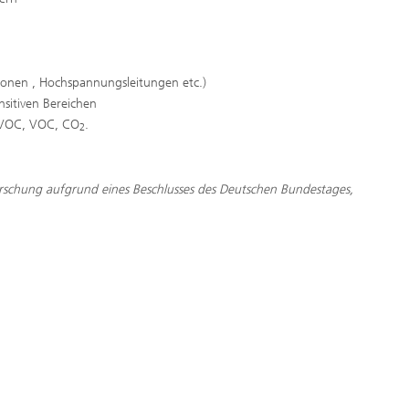
tionen , Hochspannungsleitungen etc.)
sitiven Bereichen
 TVOC, VOC, CO
.
2
rschung aufgrund eines Beschlusses des Deutschen Bundestages,