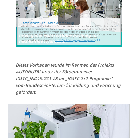
Datenschutz und Datenverarbeitung
Wir setzen zum Einbinden von Videos den Anbieter YouTube ein. Wie die meisten
Websites verwendet YouTube Cookies, um Informationen über die Besucher ihrer
Internetseite zu sammeln. Wenn Sie das Video starten, könnte dies
Datenverarbeitungsvorgänge auslösen. Darauf haben wir keinen Einfluss. Weitere
Informationen über Datenschutz bei YouTube finden Sie in deren
Datenschutzerklärung unter:
https://policies.google.com/privacy
Dieses Vorhaben wurde im Rahmen des Projekts
AUTONUTRI unter der Fördernummer
IGSTC_IND19IGZ1-28 im „IGSTC 2+2-Programm“
vom Bundesministerium für Bildung und Forschung
gefördert.