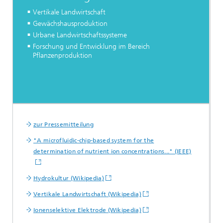
Vertikale Landwirtschaft
Gewächshausproduktion
Urbane Landwirtschaftssysteme
Forschung und Entwicklung im Bereich
Pflanzenproduktion
Weitere Informationen:
zur Pressemitteilung
"A microfluidic-chip-based system for the
determination of nutrient ion concentrations..." (IEEE)
Hydrokultur (Wikipedia)
Vertikale Landwirtschaft (Wikipedia)
Ionenselektive Elektrode (Wikipedia)