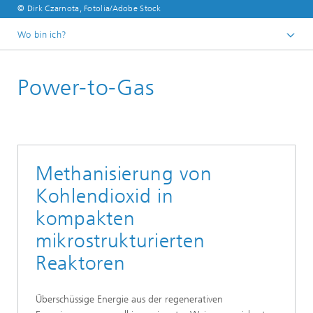
© Dirk Czarnota, Fotolia/Adobe Stock
Wo bin ich?
Startseite
Power-to-Gas
Geschäftsbereiche
Geschäftsbereich Dezentrale & Mobile
Wasserstofftechnik
Methanisierung von
Kohlendioxid in
kompakten
mikrostrukturierten
Reaktoren
Überschüssige Energie aus der regenerativen