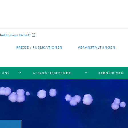
hofer-Gesellschaft
PRESSE / PUBLIKATIONEN
VERANSTALTUNGEN
R UNS
GESCHÄFTSBEREICHE
KERNTHEMEN