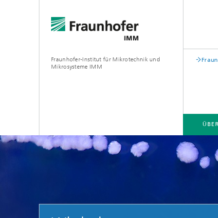
Fraunhofer-Institut für Mikrotechnik und
Fraun
Mikrosysteme IMM
ÜBE
ÜBER UNS
GESCHÄFTSBEREICHE
PROJEKTE