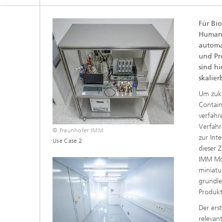
Für Bi
Humanm
automa
und Pr
sind hi
skalie
Um zukü
Contain
verfahr
Verfahr
© Fraunhofer IMM
zur Int
Use Case 2
dieser 
IMM Mod
miniatu
grundl
Produkt
Der ers
relevan