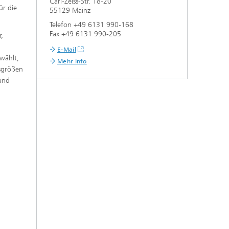
Carl-Zeiss-Str. 18-20
ür die
55129 Mainz
Telefon +49 6131 990-168
Fax +49 6131 990-205
r,
E-Mail
ewählt,
Mehr Info
ssgrößen
 und