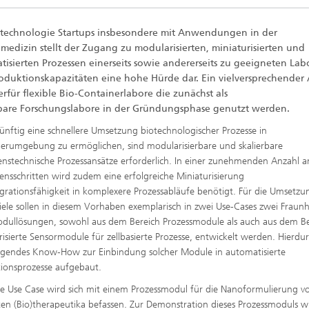
otechnologie Startups insbesondere mit Anwendungen in der
edizin stellt der Zugang zu modularisierten, miniaturisierten und
tisierten Prozessen einerseits sowie andererseits zu geeigneten Lab
oduktionskapazitäten eine hohe Hürde dar. Ein vielversprechender 
erfür flexible Bio-Containerlabore die zunächst als
rbare
Forschungslabore in der Gründungsphase genutzt werden.
nftig eine schnellere Umsetzung biotechnologischer Prozesse in
erumgebung zu ermöglichen, sind modularisierbare und skalierbare
enstechnische Prozessansätze erforderlich. In einer zunehmenden Anzahl a
ensschritten wird zudem eine erfolgreiche Miniaturisierung
egrationsfähigkeit in komplexere Prozessabläufe benötigt. Für die Umsetzu
Ziele sollen in diesem Vorhaben exemplarisch in zwei Use-Cases zwei Fraun
ullösungen, sowohl aus dem Bereich Prozessmodule als auch aus dem Be
risierte Sensormodule für zellbasierte Prozesse, entwickelt werden. Hierdu
egendes Know-How zur
Einbindung solcher Module in automatisierte
ionsprozesse aufgebaut.
te Use Case wird sich mit einem Prozessmodul für die Nanoformulierung v
ten (Bio)therapeutika befassen. Zur Demonstration dieses Prozessmoduls w