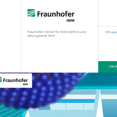
Fraunhofer-Institut für Mikrotechnik und
Fraun
Mikrosysteme IMM
ÜBE
ÜBER UNS
GESCHÄFTSBEREICHE
PROJEKTE