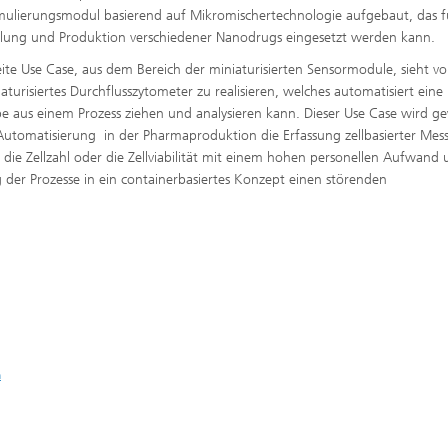
mulierungsmodul basierend auf Mikromischertechnologie aufgebaut, das f
klung
und Produktion verschiedener Nanodrugs eingesetzt werden kann.
ite Use Case, aus dem Bereich der miniaturisierten Sensormodule, sieht vo
iaturisiertes Durchflusszytometer zu realisieren, welches automatisiert eine
be aus einem Prozess ziehen und analysieren kann. Dieser Use Case wird g
Automatisierung in der Pharmaproduktion die Erfassung zellbasierter Me
. die Zellzahl oder die Zellviabilität mit einem hohen personellen Aufwand
 der Prozesse in ein containerbasiertes Konzept einen störenden
n