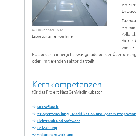
ein For
Entwic
Der zwe
ein min
© Fraunhofer IMM
Zellpro
Laborcontainer von Innen
da zur 
wie z.B
Platzbedarf einhergeht, was gerade bei der Überführung
oder
limitierenden Faktor darstellt.
Kernkompetenzen
für das Projekt NextGenMedInkubator
Mikrofluidik
Assayentwicklung, -Modifikation und Systemintegratio
Elektronik und Software
Zellzählung
Anlagenentwicklung