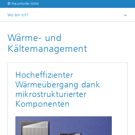
© Fraunhofer IMM
Wo bin ich?
Startseite
Wärme- und
Geschäftsbereiche
Geschäftsbereich Dezentrale & Mobile
Kältemanagement
Wasserstofftechnik
Hocheffizienter
Wärmeübergang dank
mikrostrukturierter
Komponenten