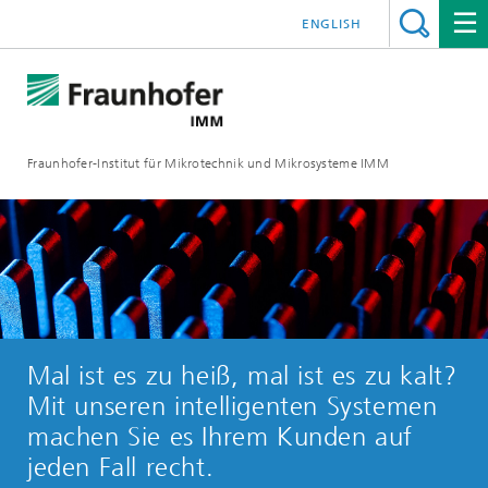
ENGLISH
Fraunhofer-Institut für Mikrotechnik und Mikrosysteme IMM
Mal ist es zu heiß, mal ist es zu kalt?
Mit unseren intelligenten Systemen
machen Sie es Ihrem Kunden auf
jeden Fall recht.