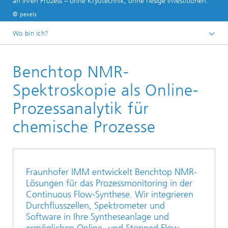
an Ihren Prozess – ohne Kryotechnik, ohne riesige Investitionen.
© pexels
Wo bin ich?
Startseite
Benchtop NMR-
Geschäftsbereiche
Geschäftsbereich Flow & Formulation Chemistry
Spektroskopie als Online-
Prozessanalytik für
chemische Prozesse
Fraunhofer IMM entwickelt Benchtop NMR-
Lösungen für das Prozessmonitoring in der
Continuous Flow-Synthese. Wir integrieren
Durchflusszellen, Spektrometer und
Software in Ihre Syntheseanlage und