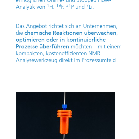
ermöglichen Online- und Stopped Flow-
1
19
31
7
Analytik von
H,
F,
P und
Li.
Das Angebot richtet sich an Unternehmen,
die
chemische Reaktionen überwachen,
optimieren oder in kontinuierliche
Prozesse überführen
möchten – mit einem
kompakten, kosteneffizienten NMR-
Analysewerkzeug direkt im Prozessumfeld.