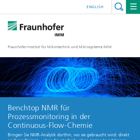
ENGLISH
Fraunhofer-Institut für Mikrotechnik und Mikrosysteme IMM
Benchtop NMR für
Prozessmonitoring in der
Continuous-Flow-Chemie
Bringen Sie NMR-Analytik dorthin, wo sie gebraucht wird: direkt