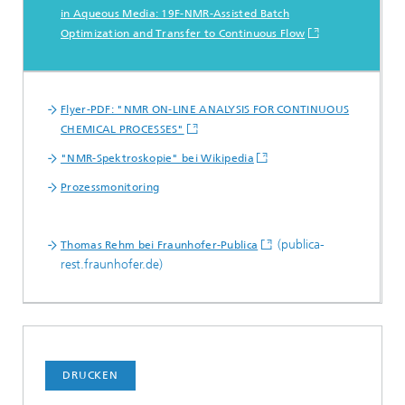
in Aqueous Media: 19F-NMR-Assisted Batch
Optimization and Transfer to Continuous Flow
Weitere Informationen:
Flyer-PDF: "NMR ON-LINE ANALYSIS FOR CONTINUOUS
CHEMICAL PROCESSES"
"NMR-Spektroskopie" bei Wikipedia
Prozessmonitoring
(publica-
Thomas Rehm bei Fraunhofer-Publica
rest.fraunhofer.de)
DRUCKEN