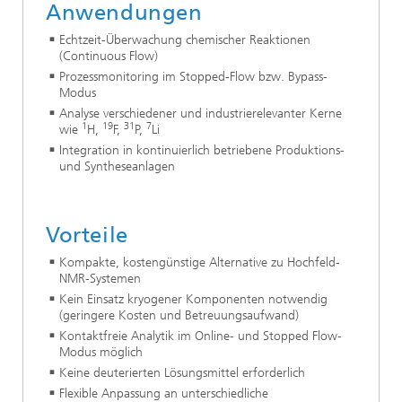
Anwendungen
Echtzeit-Überwachung chemischer Reaktionen
(Continuous Flow)
Prozessmonitoring im Stopped-Flow bzw. Bypass-
Modus
Analyse verschiedener und industrierelevanter Kerne
1
19
31
7
wie
H,
F,
P,
Li
Integration in kontinuierlich betriebene Produktions-
und Syntheseanlagen
Vorteile
Kompakte, kostengünstige Alternative zu Hochfeld-
NMR-Systemen
Kein Einsatz kryogener Komponenten notwendig
(geringere Kosten und Betreuungsaufwand)
Kontaktfreie Analytik im Online- und Stopped Flow-
Modus möglich
Keine deuterierten Lösungsmittel erforderlich
Flexible Anpassung an unterschiedliche