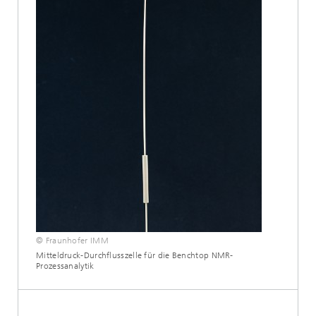
© Fraunhofer IMM
Mitteldruck-Durchflusszelle für die Benchtop NMR-
Prozessanalytik